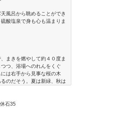
露天風呂から眺めることができ
・硫酸塩泉で身も心も温まりま
で、まきを燃やして約４０度ま
じつつ、浴場へのれんをくぐ
呂には右手から見事な桜の木
あるのだそう。夏は新緑、秋は
姿が楽しめる。今の時期は桜の
休石35
次々と肌につく。泉質はカルシ
ン指数（ｐＨ）は９．０。体を
市内有数で、冷え性や動脈硬化