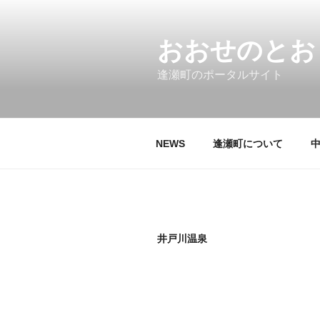
コ
ン
テ
おおせのとお
ン
逢瀬町のポータルサイト
ツ
へ
ス
キ
NEWS
逢瀬町について
ッ
プ
井戸川温泉