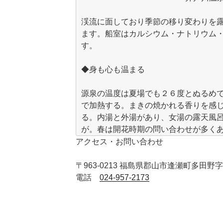
渓流に面しており季節の移り変わりを
ます。船室はカルシウム・ナトリウム
す。
◆身も心も温まる
源泉の温度は夏場でも２６度とぬるめ
で加熱する。まきの焼かれる香りを感
る。内湯と外湯があり、女湯の露天風
が。春は開花時期の問い合わせが多く
紅葉、冬は雪景色と四季折々の自然の
アクセス・お問い合わせ
若葉と青空のコントラストが美しい。
〒963-0213
福島県郡山市逢瀬町多田野字
湯はやわらかで、きらきらとした泡が
電話
024-957-2173
ウムナトリウム硫酸塩泉で、水素イオ
温めるのに有効な硫酸イオンの数値は
防止に効果的だという。