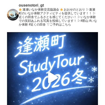
ト】
ousenotori_gt
逢
逢瀬いなか体験交流協議会
おおせのとおり
▷逢瀬
瀬
町のいなか体験アクティビティを提供しています！！
▷
近くの田舎でふるさとを感じてください！
▷いなか体験
町
での笑顔あふれる写真を投稿しています！
▷#郡山 #いな
農
か体験 #近くの田舎
▽ご予約はこちら
村
ス
タ
デ
ィ
ツ
ア
ー
2026
冬”
の