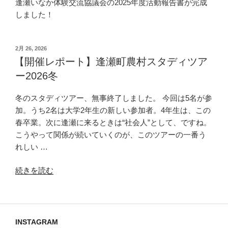
逢瀬いなか体験交流協議会の2025年度活動報告書が完成
年
しました！
も
エ
コ
投
2月 26, 2026
ラ
稿
【開催レポート】逢瀬町農村スタディツア
ボ
日:
ー2026冬
フ
ェ
冬のスタディツアー、無事終了しました。 今回は5名が参
ス
加。うち2名は大学2年生の新しい参加者。4年生は、この
タ
春卒業。次に逢瀬に来るときは“社会人”として、ですね。
に
こうやって関係が続いていくのが、このツアーの一番う
参
れしい …
加
し
“【開
続きを読む
ま
催
し
レ
た！”
ポ
の
ー
INSTAGRAM