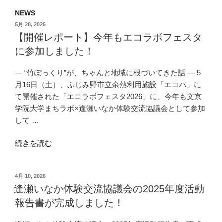
NEWS
投
5月 28, 2026
稿
【開催レポート】今年もエコラボフェスタ
日:
に参加しました！
― “竹ぽっくり”が、ちゃんと地域に根づいてきた話 ― 5
月16日（土）、ふじみ野市立余熱利用施設「エコパ」に
て開催された「エコラボフェスタ2026」に、今年も文京
学院大学まちラボ×逢瀬いなか体験交流協議会として参加
して …
“【開
続きを読む
催
レ
投
4月 10, 2026
ポ
稿
逢瀬いなか体験交流協議会の2025年度活動
ー
日:
報告書が完成しました！
ト】
今