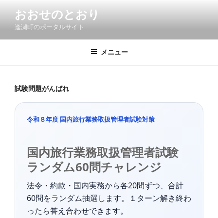
コ
おおせのとおり
ン
逢瀬町のポータルサイト
テ
ン
ツ
メニュー
へ
ス
キ
試験問題がんばれ
ッ
プ
令和８年度 国内旅行業務取扱管理者試験対策
国内旅行業務取扱管理者試験
ランダム60問チャレンジ
法令・約款・国内実務から各20問ずつ、合計
60問をランダム抽選します。１ターン解き終わ
ったら答え合わせできます。