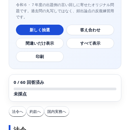
令和６・７年度の出題例の言い回しに寄せたオリジナル問
題です。過去問の丸写しではなく、頻出論点の反復練習用
です。
新しく抽選
答え合わせ
間違いだけ表示
すべて表示
印刷
0 / 60 回答済み
未採点
法令へ
約款へ
国内実務へ
法令