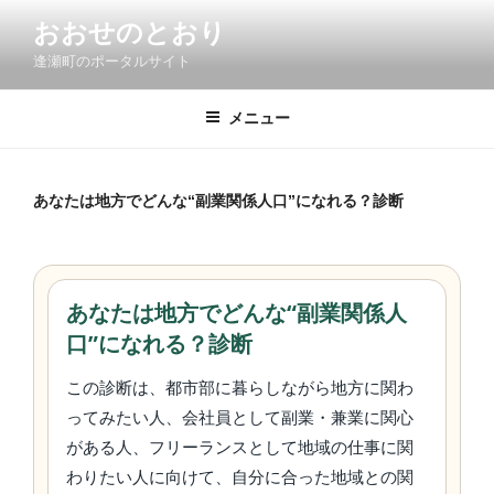
コ
おおせのとおり
ン
逢瀬町のポータルサイト
テ
ン
ツ
メニュー
へ
ス
キ
あなたは地方でどんな“副業関係人口”になれる？診断
ッ
プ
あなたは地方でどんな“副業関係人
口”になれる？診断
この診断は、都市部に暮らしながら地方に関わ
ってみたい人、会社員として副業・兼業に関心
がある人、フリーランスとして地域の仕事に関
わりたい人に向けて、自分に合った地域との関