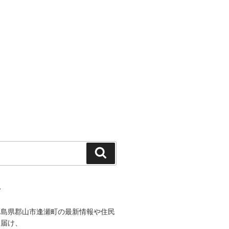
検
索
て
福島県郡山市逢瀬町の最新情報や住民
を届け、