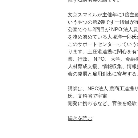
文京スマイルが主催年に1度主
いうやつの第2弾です一段目が
公園で今年2回目が NPO 法
を務め努めている大塚洋一郎氏
このサポートセンターっていうの
ります。土庄港連携に関心を有
業、行政、 NPO、 大学、金
人材育成支援、情報収集、情報
会の発展と雇用創出に寄与する
講師は、NPO法人 農商工連
氏。文科省で宇宙
開発に携わるなど、官僚を経験
“［知
続きを読む
っ
た