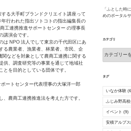
「ふとした時
催する大手町ブランドクリエイト講座って
めのポータル
昨年行われた指出ソトコトの指出編集長の
人農商工連携推進サポートセンター の理事長
の講演会です。
カテゴリ
は NPO 法人でして東京の千代田区にあ
する農業者、漁業者、林業者、市民、企
カ
融機関などを対象として農商工連携に関する
テ
提供、調査研究等の事業を通じて地域社
ゴ
ことを目的としている団体です。
リ
タグ
携サポートセンター代表理事の大塚洋一郎
いなか体験
(6
し、農商工連携推進法を考えた方です。
ふじみ野高校
イベント
(9)
安積アルプス