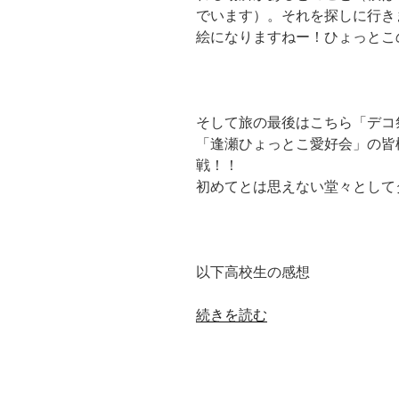
でいます）。それを探しに行き
っ
絵になりますねー！ひょっとこ
と
こ
に
参
そして旅の最後はこちら「デコ
戦！！
「逢瀬ひょっとこ愛好会」の皆
①［ふ
戦！！
じ
初めてとは思えない堂々として
み
野
高
校
以下高校生の感想
生
徒
“［デ
続きを読む
会
コ
執
祭
行
り］
部