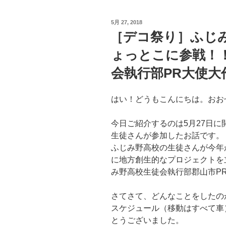
か
ぶ
投
5月 27, 2018
り
稿
［デコ祭り］ふじ
日:
は
ょっとこに参戦！
お
し
会執行部PR大使大
ま
い］
はい！どうもこんにちは。おお
大
塚
今日ご紹介するのは5月27日
洋
生徒さんが参加したお話です。
一
ふじみ野高校の生徒さんが今年
郎
に地方創生的なプロジェクトを
氏
み野高校生徒会執行部郡山市P
講
演
さてさて、どんなことをしたの
会
スケジュール（移動はすべて車
［郡
とうございました。
山