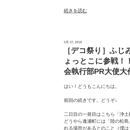
逢
“［デ
続きを読む
瀬
コ
ふ
祭
じ
り］
み
ふ
野
投
5月 27, 2018
じ
net
稿
［デコ祭り］ふじ
日:
み
文
ょっとこに参戦！
野
京
高
ス
会執行部PR大使大
校
マ
生
イ
はい！どうもこんにちは。
徒
ル］”
会
の
前回の続きです。どうぞ↓
執
行
二日目の一発目はこちら「浄土
部
どうやら逢瀬町には「陸の松島
ひ
れる場所があるとのこと（僕は
ょ