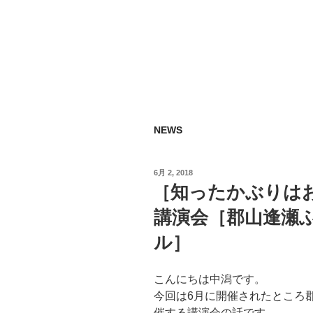
NEWS
投
6月 2, 2018
稿
［知ったかぶりは
日:
講演会［郡山逢瀬ふ
ル］
こんにちは中潟です。
今回は6月に開催されたところ
催する講演会の話です。