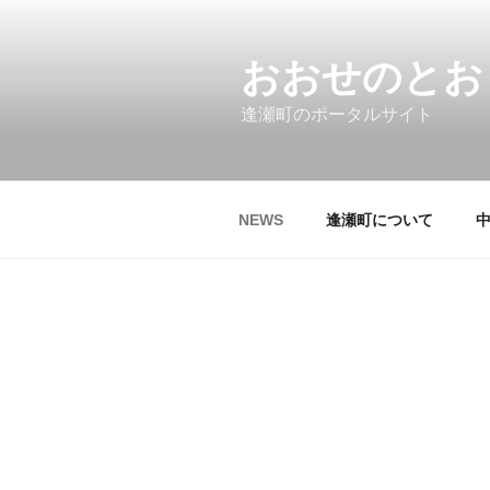
コ
ン
テ
おおせのとお
ン
逢瀬町のポータルサイト
ツ
へ
ス
キ
NEWS
逢瀬町について
ッ
プ