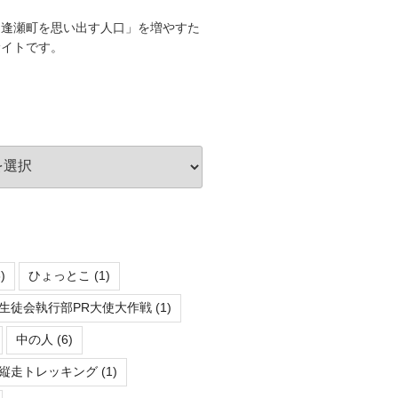
に逢瀬町を思い出す人口」を増やすた
サイトです。
)
ひょっとこ
(1)
生徒会執行部PR大使大作戦
(1)
中の人
(6)
縦走トレッキング
(1)