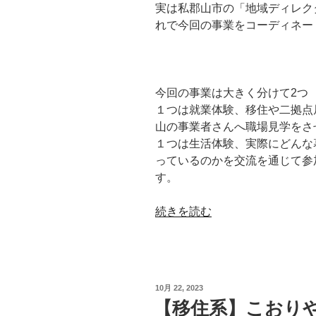
実は私郡山市の「地域ディレク
れで今回の事業をコーディネー
今回の事業は大きく分けて2つ
１つは就業体験、移住や二拠点
山の事業者さんへ職場見学をさ
１つは生活体験、実際にどんな
っているのかを交流を通じて参
す。
“【移
続きを読む
住
系】
ふ
く
投
10月 22, 2023
し
稿
【移住系】こおり
日:
ま