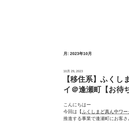
月:
2023年10月
投
10月 29, 2023
稿
【移住系】ふくし
日:
イ＠逢瀬町【お待
こんにちはー
今回は【
ふくしまど真ん中ワー
推進する事業で逢瀬町にお客さ