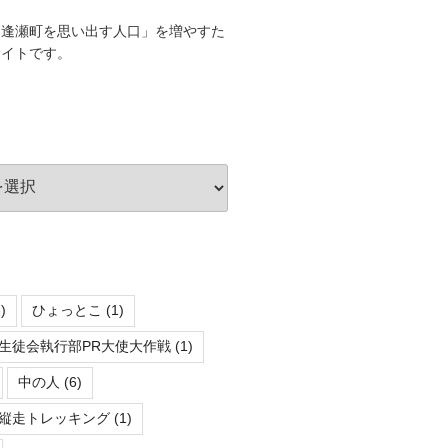
に逢瀬町を思い出す人口」を増やすた
サイトです。
)
ひょっとこ
(1)
生徒会執行部PR大使大作戦
(1)
中の人
(6)
縦走トレッキング
(1)