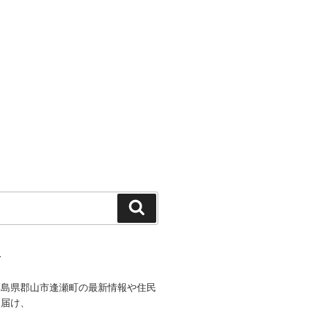
検
索
て
福島県郡山市逢瀬町の最新情報や住民
を届け、