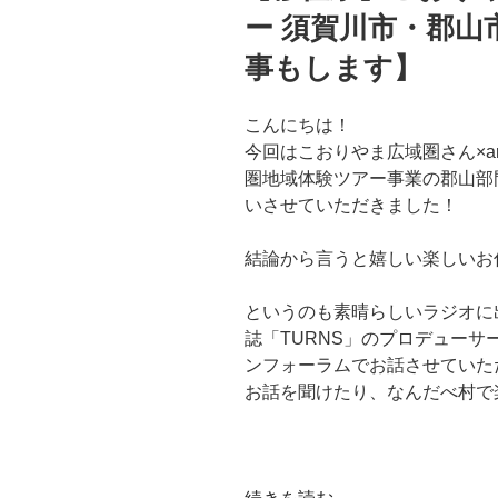
ー 須賀川市・郡
ど
真
事もします】
ん
中
こんにちは！
ワ
今回はこおりやま広域圏さん×a
ー
圏地域体験ツアー事業の郡山部
ク
いさせていただきました！
＆
ス
結論から言うと嬉しい楽しいお
テ
イ
というのも素晴らしいラジオに
＠
誌「TURNS」のプロデュー
逢
ンフォーラムでお話させていた
瀬
お話を聞けたり、なんだべ村で
町
【お
待
ち
“【移