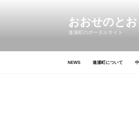
コ
ン
テ
おおせのとお
ン
逢瀬町のポータルサイト
ツ
へ
ス
キ
NEWS
逢瀬町について
ッ
プ