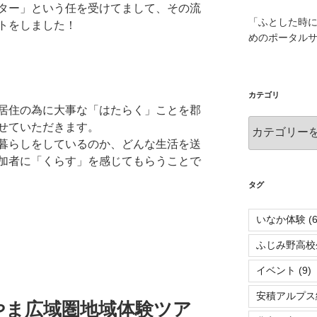
ター」という任を受けてまして、その流
「ふとした時
トをしました！
めのポータル
カテゴリ
居住の為に大事な「はたらく」ことを郡
カ
せていただきます。
テ
暮らしをしているのか、どんな生活を送
ゴ
加者に「くらす」を感じてもらうことで
リ
タグ
いなか体験
(6
ふじみ野高校
イベント
(9)
安積アルプス
やま広域圏地域体験ツア