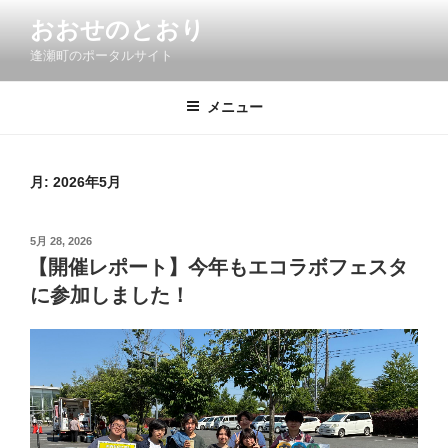
コ
おおせのとおり
ン
逢瀬町のポータルサイト
テ
ン
ツ
メニュー
へ
ス
キ
月:
2026年5月
ッ
プ
投
5月 28, 2026
稿
【開催レポート】今年もエコラボフェスタ
日:
に参加しました！