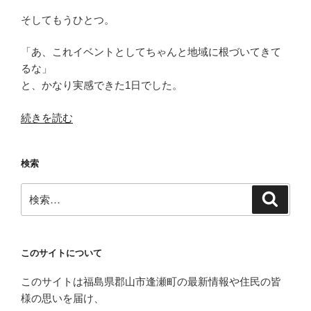
そしてもうひとつ。
「あ、これイベントとしてちゃんと地域に根づいてきて
るな」
と、かなり実感できた1日でした。
“【開
続きを読む
催
レ
検索
ポ
ー
検
検
ト】
索
索:
今
年
も
このサイトについて
エ
このサイトは福島県郡山市逢瀬町の最新情報や住民の皆
コ
様の思いを届け、
ラ