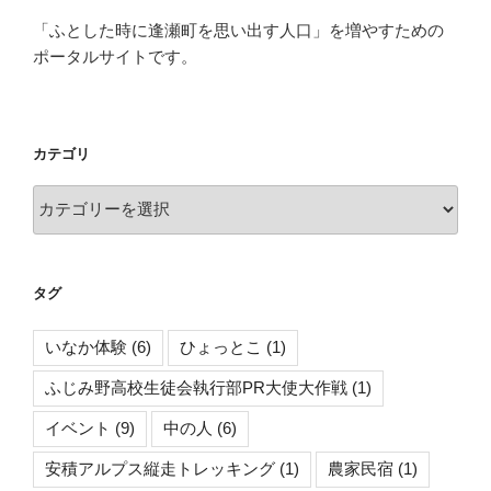
ボ
「ふとした時に逢瀬町を思い出す人口」を増やすための
フ
ポータルサイトです。
ェ
ス
タ
に
カテゴリ
参
加
カ
し
テ
ま
ゴ
し
リ
タグ
た！”
の
いなか体験
(6)
ひょっとこ
(1)
ふじみ野高校生徒会執行部PR大使大作戦
(1)
イベント
(9)
中の人
(6)
安積アルプス縦走トレッキング
(1)
農家民宿
(1)