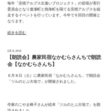
師
毎年「安積アルプス出逢いプロジェクト」の皆様が実行
を
委員会となり逢瀬町と熱海町を隔てる安積アルプスを縦
し
走するイベントを行っています。今年で６回目の開催と
ま
なります。
し
た
“【ト
続きを読む
【光
レ
営
ッ
業】”
キ
投
6月 8, 2019
稿
の
ン
【朗読会】農家民宿なかむらさんちで朗読
日:
グ】
会【なかむらさんち】
安
積
６月８日（土）に農家民宿「なかむらさんち」で朗読会
ア
「ツルのとぶ大地で」が開催されました。
ル
プ
ス
縦
作家のこやま峰子さんが絵本「ツルのとぶ大地で」を朗
走
読されました。