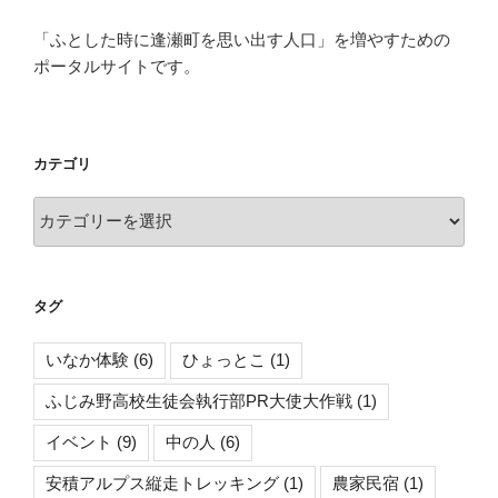
ト】”
会
の
【な
「ふとした時に逢瀬町を思い出す人口」を増やすための
か
ポータルサイトです。
む
ら
さ
ん
カテゴリ
ち】”
カ
の
テ
ゴ
リ
タグ
いなか体験
(6)
ひょっとこ
(1)
ふじみ野高校生徒会執行部PR大使大作戦
(1)
イベント
(9)
中の人
(6)
安積アルプス縦走トレッキング
(1)
農家民宿
(1)