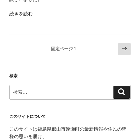
ト
レ
“【朗
続きを読む
ッ
読
キ
会】
ン
農
グ
家
投
次
固定ページ
1
２
民
の
稿
０
宿
ペ
の
１
な
ー
ペ
９
か
検索
ジ
【出
む
ー
逢
検
ら
ジ
検
索
い
索:
さ
送
プ
ん
り
ロ
ち
このサイトについて
ジ
で
ェ
朗
このサイトは福島県郡山市逢瀬町の最新情報や住民の皆
ク
読
様の思いを届け、