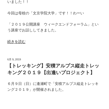
いました！！
今回は母校の「文京学院大学」です！！わーい
「２０１９公開講座 ウィークエンドフォーラム」とい
う講座でお話ししてきました。
“【た
続きを読む
だ
い
ま】
投
6月 9, 2019
稿
文
【トレッキング】安積アルプス縦走トレッ
日:
京
キング２０１９【出逢いプロジェクト】
学
院
６月９日（日）に逢瀬町で「安積アルプス縦走トレッキ
大
ング２０１９」が開催されました。
学
で
講