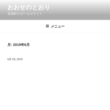
コ
おおせのとおり
ン
逢瀬町のポータルサイト
テ
ン
ツ
メニュー
へ
ス
キ
月:
2019年6月
ッ
プ
投
6月 29, 2019
稿
日: