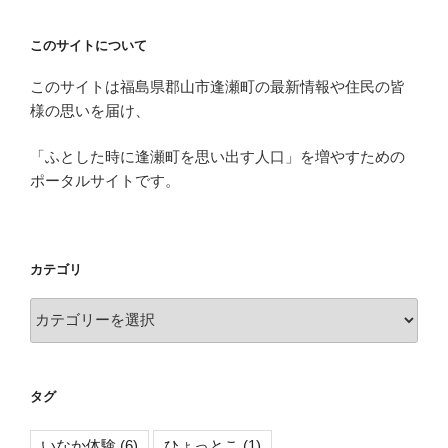
ご
室】
ざ
い
このサイトについて
い
な
ま
このサイトは福島県郡山市逢瀬町の最新情報や住民の皆
か
し
様の思いを届け、
料
た】”
理
「ふとした時に逢瀬町を思い出す人口」を増やすための
の
ブ
ポータルサイトです。
ラ
ッ
シ
ュ
カテゴリ
ア
ッ
カ
プ
テ
講
ゴ
座
リ
タグ
【逢
瀬
いなか体験
(6)
ひょっとこ
(1)