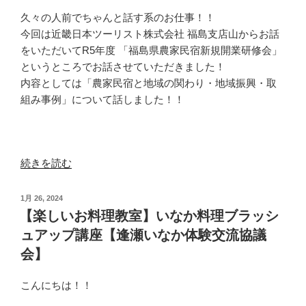
久々の人前でちゃんと話す系のお仕事！！
今回は近畿日本ツーリスト株式会社 福島支店山からお話
をいただいてR5年度 「福島県農家民宿新規開業研修会」
というところでお話させていただきました！
内容としては「農家民宿と地域の関わり・地域振興・取
組み事例」について話しました！！
“【話
続きを読む
す
系】
投
1月 26, 2024
R5
稿
【楽しいお料理教室】いなか料理ブラッシ
日:
年
ュアップ講座【逢瀬いなか体験交流協議
度
会】
「福
島
こんにちは！！
県