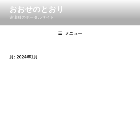
コ
おおせのとおり
ン
逢瀬町のポータルサイト
テ
ン
ツ
メニュー
へ
ス
キ
月:
2024年1月
ッ
プ