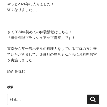
農
やっと2024年に入りました！
家
遅くなりました、、
民
宿
新
規
さて2024年初めての体験活動はこちら！
開
「田舎料理ブラッシュアップ講座」です！！
業
研
東京から某一流ホテルの料理人をしているプロの方に来
修
ていただきまして、逢瀬町の母ちゃんたちにお料理教室
会」
を実施しました！
【ご
清
“【楽
続きを読む
聴
し
あ
い
検索
り
お
が
料
検
検
と
理
索
索:
う
教