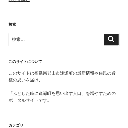
イ
【な
か
ん
ら
だ
検索
の
べ
お
村
検
検
客
イ
索
索:
様】
ン
郡
タ
山
ー
このサイトについて
の
ナ
このサイトは福島県郡山市逢瀬町の最新情報や住民の皆
手
シ
様の思いを届け、
仕
ョ
事
ナ
「ふとした時に逢瀬町を思い出す人口」を増やすための
た
ル】”
ポータルサイトです。
び
の
～
日
本
カテゴリ