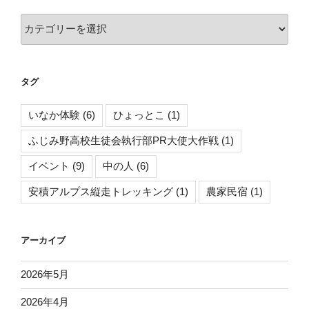
の
日
カ
常
テ
生
ゴ
活
リ
タグ
～
【郡
いなか体験
(6)
ひょっとこ
(1)
山
市
ふじみ野高校生徒会執行部PR大使大作戦
(1)
観
イベント
(9)
中の人
(6)
光
課】”
安積アルプス縦走トレッキング
(1)
農家民宿
(1)
の
アーカイブ
2026年5月
2026年4月