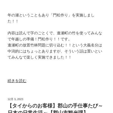
年の瀬ということもあり「門松作り」を実施しまし
た！！
内容は読んで字のごとくで、逢瀬町の竹を使ってみんな
で年越しの準備！門松作り！！です。
逢瀬町の放置竹林問題に切り込む！！という大義名分は
中潟的にはちょっとありますが、そういう話は置いとい
てみんなで楽しく実施できました！！
“【ま
続きを読む
た
ま
た
投
12月 3, 2023
稿
国
【タイからのお客様】郡山の手仕事たび～
日:
際
日本の日常生活～【郡山市観光課】