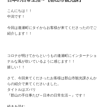
的】
今
こんにちは！！
回
中潟です！
は
地
今回は逢瀬町にタイからお客様が来てくださったのでご
の
紹介します！！
も
の
を
使
コロナが明けてからというもの逢瀬町にインターナショ
っ
ナルな風が吹いているように感じます！！
た
嬉しい！！
門
松
さて、今回来てくださったお客様は郡山市観光課さんか
づ
らの紹介で来てくださいました。
く
タイトルはズバリ
り
『郡山の手仕事たび～日本の日常生活～』です！
体
“【タ
続きを読む
験！！