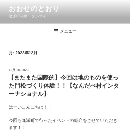
コ
おおせのとおり
ン
逢瀬町のポータルサイト
テ
ン
ツ
メニュー
へ
ス
キ
月:
2023年12月
ッ
プ
投
12月 18, 2023
稿
【またまた国際的】今回は地のものを使っ
日:
た門松づくり体験！！【なんだべ村インタ
ーナショナル】
はーいこんにちは！！
今回も逢瀬町で行ったイベントの紹介をさせていただき
ます！！