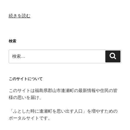
“【目
続きを読む
指
す
は
検索
優
勝】
検
検
ひ
索
索:
ょ
っ
と
このサイトについて
こ
このサイトは福島県郡山市逢瀬町の最新情報や住民の皆
全
様の思いを届け、
体
練
「ふとした時に逢瀬町を思い出す人口」を増やすための
習
ポータルサイトです。
＆
ミ