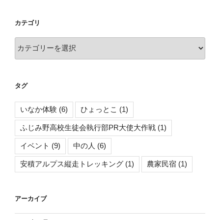
ス
お
カテゴリ
か
め
カ
選
テ
考
ゴ
会
リ
タグ
【逢
瀬
いなか体験
(6)
ひょっとこ
(1)
ひ
ょ
ふじみ野高校生徒会執行部PR大使大作戦
(1)
っ
イベント
(9)
中の人
(6)
と
こ
安積アルプス縦走トレッキング
(1)
農家民宿
(1)
愛
好
会】”
アーカイブ
の