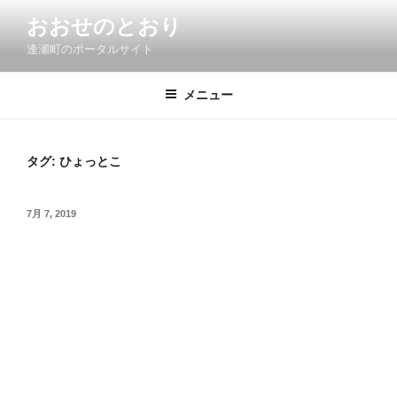
コ
おおせのとおり
ン
逢瀬町のポータルサイト
テ
ン
ツ
メニュー
へ
ス
キ
タグ:
ひょっとこ
ッ
プ
投
7月 7, 2019
稿
日: