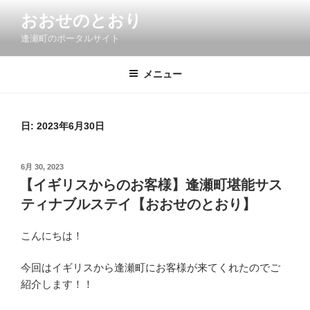
コ
おおせのとおり
ン
逢瀬町のポータルサイト
テ
ン
ツ
メニュー
へ
ス
キ
日:
2023年6月30日
ッ
プ
投
6月 30, 2023
稿
【イギリスからのお客様】逢瀬町堪能サス
日:
ティナブルステイ【おおせのとおり】
こんにちは！
今回はイギリスから逢瀬町にお客様が来てくれたのでご
紹介します！！