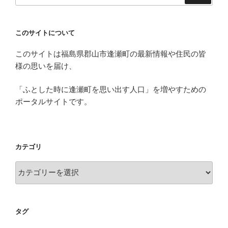
べ
村
の
このサイトについて
新
このサイトは福島県郡山市逢瀬町の最新情報や住民の皆
し
様の思いを届け、
い
紹
「ふとした時に逢瀬町を思い出す人口」を増やすための
介
ポータルサイトです。
ム
ー
ビ
ー
カテゴリ
【な
ん
カ
だ
テ
べ
ゴ
村】”
リ
タグ
の