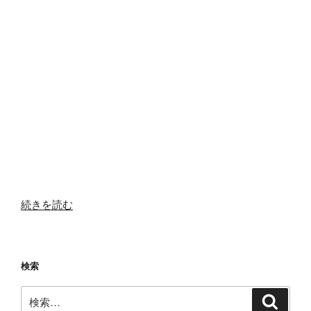
“【新
続きを読む
着
情
報】
検索
な
ん
検
検
だ
索
索: