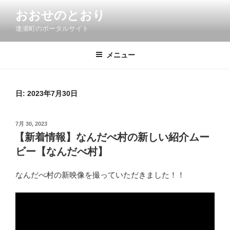
コ
おおせのとおり
ン
逢瀬町のポータルサイト
テ
ン
ツ
メニュー
へ
ス
キ
日:
2023年7月30日
ッ
プ
投
7月 30, 2023
稿
【新着情報】なんだべ村の新しい紹介ムー
日:
ビー【なんだべ村】
なんだべ村の新映像を撮っていただきました！！