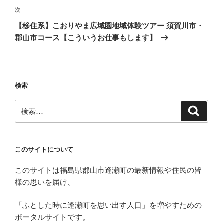
次
次
ー
の
シ
【移住系】こおりやま広域圏地域体験ツアー 須賀川市・
投
郡山市コース【こういうお仕事もします】
ョ
稿
ン
検索
検
検
索
索:
このサイトについて
このサイトは福島県郡山市逢瀬町の最新情報や住民の皆
様の思いを届け、
「ふとした時に逢瀬町を思い出す人口」を増やすための
ポータルサイトです。