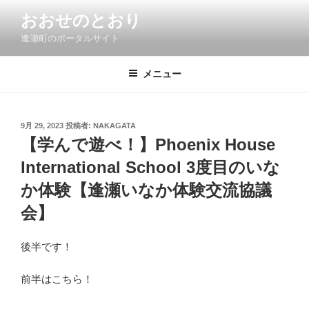
コ
おおせのとおり
ン
逢瀬町のポータルサイト
テ
ン
ツ
メニュー
へ
ス
キ
投
9月 29, 2023
投稿者:
NAKAGATA
稿
ッ
【学んで遊べ！】Phoenix House
日:
プ
International School 3度目のいな
か体験【逢瀬いなか体験交流協議
会】
後半です！
前半はこちら！