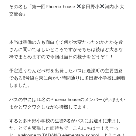
その名も「第一回Phoenix house
多田野小
河内小 大
交流会」
本当は準備の方も面白くて何が大変だったのかとかを皆
さんに聞いてほしいところですがそちらは後ほど大きな
枠でまとめますので今回は当日の様子をどうぞ！！
予定通りなんだべ村を出発したバスは逢瀬町の主要道路
である6号線を東に向かい時間通りに多田野小学校に到着
しました。
バスの中には10名のPhoenix houseのメンバーがいまかい
まかとワクワクしながら待機してます。
すると多田野小学校の生徒2名がバスにお迎えに来まし
た。とても緊張した面持ちで「こんにちはー！えーっ
と、welcome to TADANO elementary school、ようこそ！