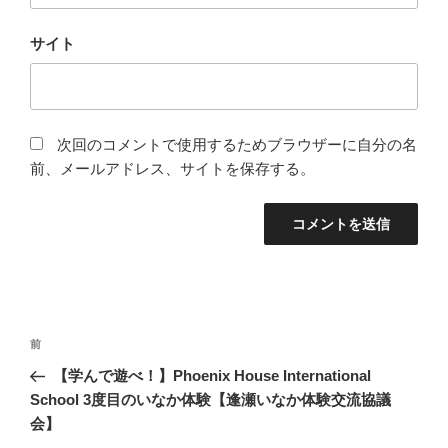
サイト
次回のコメントで使用するためブラウザーに自分の名
前、メールアドレス、サイトを保存する。
投
前
前
稿
の
【学んで遊べ！】Phoenix House International
ナ
投
School 3度目のいなか体験【逢瀬いなか体験交流協議
ビ
稿
会】
ゲ