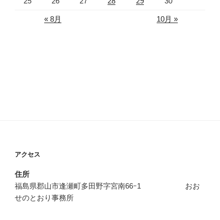
25
26
27
28
29
30
« 8月
10月 »
アクセス
住所
福島県郡山市逢瀬町多田野字宮南66ｰ1 おお
せのとおり事務所