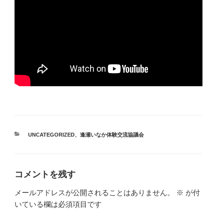
カ
UNCATEGORIZED
、
逢瀬いなか体験交流協議会
テ
ゴ
リ
ー
コメントを残す
メールアドレスが公開されることはありません。
※
が付
いている欄は必須項目です