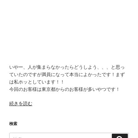
いやー、人が集まらなかったらどうしよう、、、と思っ
ていたのですが満員になって本当によかったです！まず
は私ホッとしています！！
今回のお客様は東京都からのお客様が多いやつです！
“【逢
続きを読む
瀬
町
検索
産
の
検