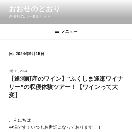
コ
おおせのとおり
ン
逢瀬町のポータルサイト
テ
ン
ツ
メニュー
へ
ス
キ
日:
2024年9月15日
ッ
プ
投
9月 15, 2024
稿
【逢瀬町産のワイン】”ふくしま逢瀬ワイナ
日:
リー”の収穫体験ツアー！【ワインって大
変】
こんにちは！
中潟です！いつもお世話になっております！！