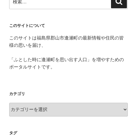
検
ワ
索
索:
イ
ン】”ふ
く
このサイトについて
し
このサイトは福島県郡山市逢瀬町の最新情報や住民の皆
ま
様の思いを届け、
逢
瀬
「ふとした時に逢瀬町を思い出す人口」を増やすための
ワ
ポータルサイトです。
イ
ナ
リ
ー”の
カテゴリ
収
穫
カ
体
テ
験
ゴ
ツ
リ
タグ
ア