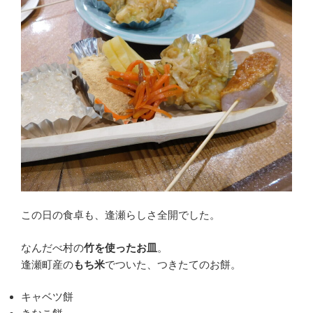
この日の食卓も、逢瀬らしさ全開でした。
なんだべ村の
竹を使ったお皿
。
逢瀬町産の
もち米
でついた、つきたてのお餅。
キャベツ餅