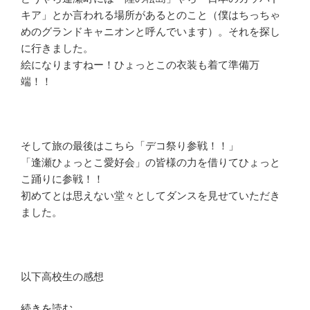
部
キア」とか言われる場所があるとのこと（僕はちっちゃ
ひ
めのグランドキャニオンと呼んでいます）。それを探し
ょ
に行きました。
っ
絵になりますねー！ひょっとこの衣装も着て準備万
と
端！！
こ
に
参
戦！！
そして旅の最後はこちら「デコ祭り参戦！！」
①［ふ
「逢瀬ひょっとこ愛好会」の皆様の力を借りてひょっと
じ
こ踊りに参戦！！
み
初めてとは思えない堂々としてダンスを見せていただき
野
ました。
高
校
生
徒
以下高校生の感想
会
“［デ
続きを読む
執