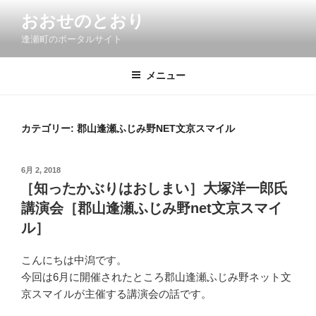
コ
おおせのとおり
ン
逢瀬町のポータルサイト
テ
ン
ツ
メニュー
へ
ス
キ
カテゴリー:
郡山逢瀬ふじみ野NET文京スマイル
ッ
プ
投
6月 2, 2018
稿
［知ったかぶりはおしまい］大塚洋一郎氏
日:
講演会［郡山逢瀬ふじみ野net文京スマイ
ル］
こんにちは中潟です。
今回は6月に開催されたところ郡山逢瀬ふじみ野ネット文
京スマイルが主催する講演会の話です。