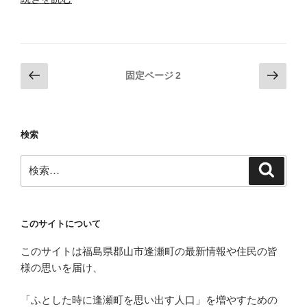
コ
行
祭
部
り］
PR
ふ
大
投
前
次
固定ページ
2
じ
使
の
の
稿
み
大
ペ
ペ
の
野
作
ー
ー
ペ
高
戦］”
検索
ジ
ジ
校
の
ー
検
生
ジ
検
索
索:
徒
送
会
り
執
このサイトについて
行
部
このサイトは福島県郡山市逢瀬町の最新情報や住民の皆
ひ
様の思いを届け、
ょ
っ
「ふとした時に逢瀬町を思い出す人口」を増やすための