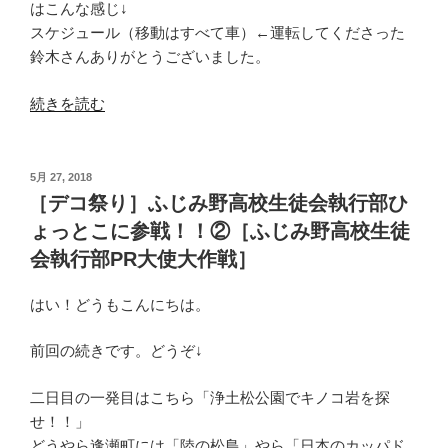
演
はこんな感じ↓
会
スケジュール（移動はすべて車）←運転してくださった
［郡
鈴木さんありがとうございました。
山
逢
“［デ
続きを読む
瀬
コ
ふ
祭
じ
り］
投
5月 27, 2018
み
稿
ふ
［デコ祭り］ふじみ野高校生徒会執行部ひ
日:
野
じ
ょっとこに参戦！！②［ふじみ野高校生徒
net
み
会執行部PR大使大作戦］
文
野
京
高
はい！どうもこんにちは。
ス
校
マ
生
前回の続きです。どうぞ↓
イ
徒
ル］”
会
二日目の一発目はこちら「浄土松公園でキノコ岩を探
の
執
せ！！」
行
どうやら逢瀬町には「陸の松島」やら「日本のカッパド