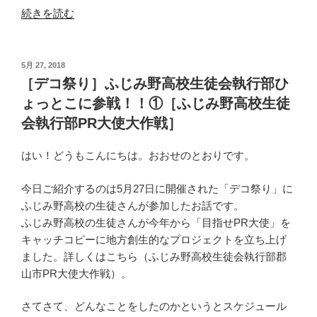
“［知
続きを読む
っ
た
か
投
5月 27, 2018
稿
ぶ
［デコ祭り］ふじみ野高校生徒会執行部ひ
日:
り
ょっとこに参戦！！①［ふじみ野高校生徒
は
会執行部PR大使大作戦］
お
し
はい！どうもこんにちは。おおせのとおりです。
ま
い］
今日ご紹介するのは5月27日に開催された「デコ祭り」に
大
ふじみ野高校の生徒さんが参加したお話です。
塚
ふじみ野高校の生徒さんが今年から「目指せPR大使」を
洋
キャッチコピーに地方創生的なプロジェクトを立ち上げ
一
ました。詳しくはこちら（ふじみ野高校生徒会執行部郡
郎
山市PR大使大作戦）。
氏
講
さてさて、どんなことをしたのかというとスケジュール