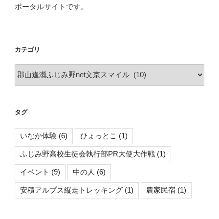
と
ポータルサイトです。
こ
に
参
戦！！
カテゴリ
②［ふ
カ
じ
テ
み
ゴ
野
リ
高
タグ
校
生
いなか体験
(6)
ひょっとこ
(1)
徒
ふじみ野高校生徒会執行部PR大使大作戦
(1)
会
執
イベント
(9)
中の人
(6)
行
部
安積アルプス縦走トレッキング
(1)
農家民宿
(1)
PR
大