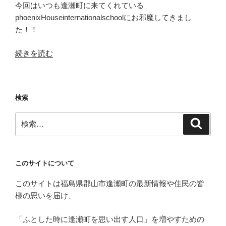
今回はいつも逢瀬町に来てくれている
phoenixHouseinternationalschoolにお邪魔してきまし
た！！
“【都
続きを読む
心
で
稲
検索
作
り】
検
検
フ
索
索:
ェ
ニ
ッ
このサイトについて
ク
このサイトは福島県郡山市逢瀬町の最新情報や住民の皆
ス
様の思いを届け、
ハ
ウ
「ふとした時に逢瀬町を思い出す人口」を増やすための
ス