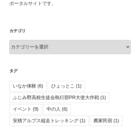
ポータルサイトです。
イ
ン
タ
ー
カテゴリ
ナ
シ
カ
ョ
テ
ナ
ゴ
ル
リ
タグ
ス
ク
いなか体験
(6)
ひょっとこ
(1)
ー
ル
ふじみ野高校生徒会執行部PR大使大作戦
(1)
で
イベント
(9)
中の人
(6)
出
張
安積アルプス縦走トレッキング
(1)
農家民宿
(1)
バ
ケ