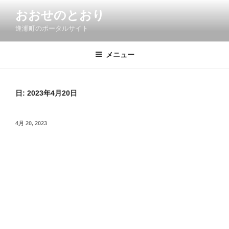
コ
おおせのとおり
ン
逢瀬町のポータルサイト
テ
ン
ツ
メニュー
へ
ス
キ
日:
2023年4月20日
ッ
プ
投
4月 20, 2023
稿
日: