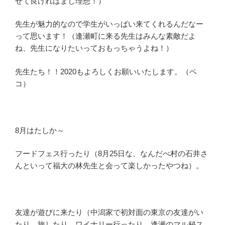
せて良ければまじ理想！）
先生が魅力的なので学生がいっぱい来てくれるんだなー
って思います！（逢瀬町に来る先生はみんな素敵だよ
ね、先生になりたいっておもっちゃうよね！）
先生たち！！2020もよろしくお願いいたします。（ペ
コ）
8月はたしか～
フードフェス行ったり（8月25日な、なんだべ村の石井さ
んといって福大の林先生と会って楽しかったやつね）。
友達が遊びに来たり（中潟家で初対面の東京の友達がい
たり、旅したり、ワイナリー行ったり、逢瀬のマル秘ス