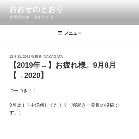
コ
おおせのとおり
ン
逢瀬町のポータルサイト
テ
ン
ツ
メニュー
へ
ス
キ
投
12月 31, 2019
投稿者:
NAKAGATA
稿
ッ
【2019年→】お疲れ様。9月8月
日:
プ
【→2020】
つーづき！！
9月は！？中潟何してた！？（寝起き一発目の投稿で
す。）