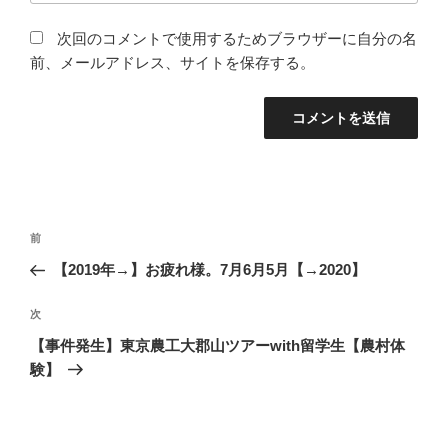
次回のコメントで使用するためブラウザーに自分の名
前、メールアドレス、サイトを保存する。
投
前
前
稿
の
【2019年→】お疲れ様。7月6月5月【→2020】
ナ
投
ビ
稿
次
次
ゲ
の
【事件発生】東京農工大郡山ツアーwith留学生【農村体
投
ー
験】
稿
シ
ョ