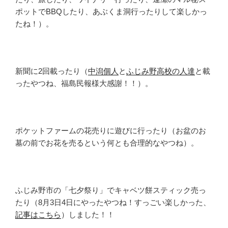
ポットでBBQしたり、あぶくま洞行ったりして楽しかっ
たね！）。
新聞に2回載ったり（
中潟個人
と
ふじみ野高校の人達
と載
ったやつね、福島民報様大感謝！！）。
ポケットファームの花売りに遊びに行ったり（お盆のお
墓の前でお花を売るという何とも合理的なやつね）。
ふじみ野市の「七夕祭り」でキャベツ餅スティック売っ
たり（8月3日4日にやったやつね！すっごい楽しかった、
記事はこちら
）しました！！